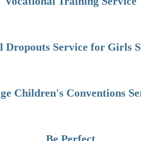
Vocational Training Service
l Dropouts Service for Girls S
age Children's Conventions Se
Be Perfect