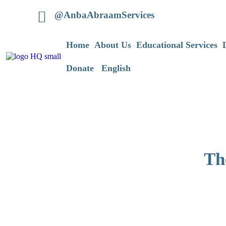
سایت
@AnbaAbraamServices
کازینو
کازینو
انلاین
Home
About Us
Educational Services
معتبرترین
کازینو
آنلاین
Donate
English
فارسی
کازینو
انلاین
با
درگاه
مستقیم
کازینو
آنلاین
خارجی
Th
سایت
کازینو
انفجار
کازینو
انفجار
بازی
انفجار