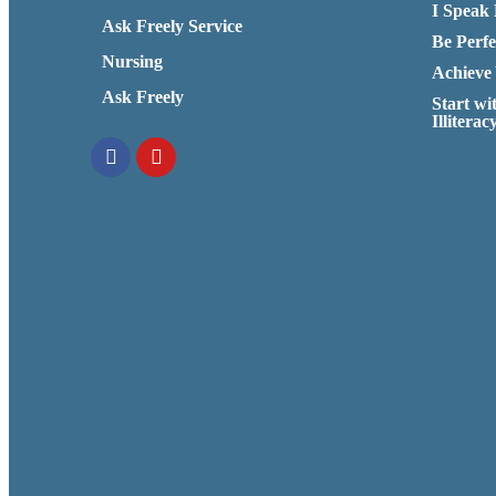
I Speak 
عقاب
Ask Freely Service
بت
Be Perfe
بدون
Nursing
Achieve
فیلتر
Ask Freely
شرط
Start wi
بندی
Illiterac
کازینو
فیفا
نود
فیفا
90
فیفا
نود
فیفا
90
شرط
بندی
سنگ
کاغذ
قیچی
بازی
سنگ
کاغذ
قیچی