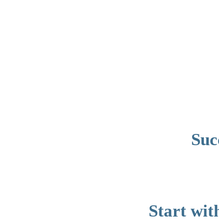
بت
بدون
فیلتر
سیب
بت
سایت
سیب
بت
سایت
شرط
بندی
سیب
بت
ایس
بت
Suc
بدون
فیلتر
ماه
بت
ماه
بت
بدون
Start wit
فیلتر
دانلود