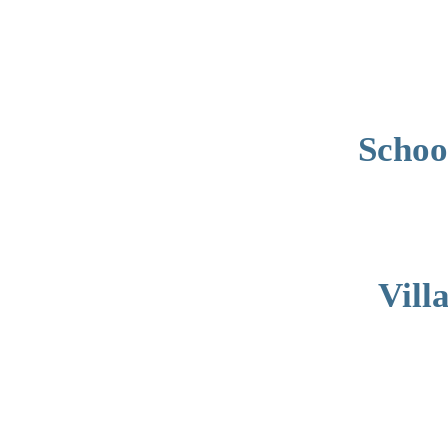
خانه
انفجار
تاینی
بت
آدرس
جدید
و
Schoo
بدون
فیلتر
تاینی
بت
آدرس
بدون
فیلتر
تاینی
Vill
بت
ورود
به
سایت
اصلی
تاینی
بت
تاینی