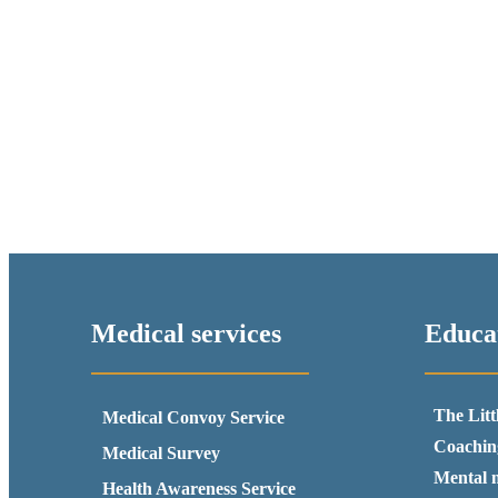
بت
اپلیکیشن
هات
بت
برای
اندروید
دانلود
اپلیکیشن
هات
بت
اپلیکیشن
هات
بت
اپلیکیشن
هات
بت
Medical services
Educat
برای
اندروید
دانلود
اپلیکیشن
The Litt
Medical Convoy Service
هات
Coachin
بت
Medical Survey
عقاب
Mental 
Health Awareness Service
بت